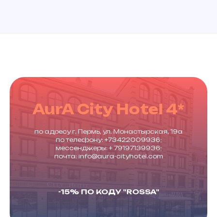
AurA City Hotel 4*
по адресу г. Пермь, ул. Монастырская, 19а
по телефону: +73422009936;
мессенджеры: + 79197139936;
почта: info@aura-cityhotel.com
-15% ПО КОДУ "ROSSA"