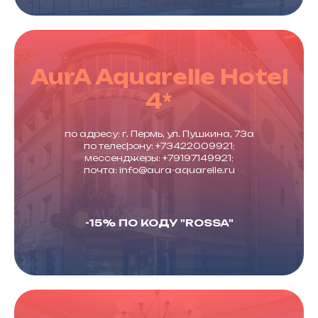
AurA Aquarelle Hotel
4*
по адресу: г. Пермь, ул. Пушкина, 73а
по телефону: +73422009921;
мессенджеры: +79197149921;
почта: info@aura-aquarelle.ru
-15% ПО КОДУ "ROSSA"