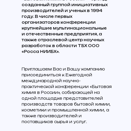
образцов, интеграция материалов в
созданный группой инициативных
пакет участника
производителей и ученых в 1994
• Размещение логотипа на сайте
году. В числе первых
организаторов конференции
конференции, баннере, в
крупнейшие мультинациональные
материалах конференции,
и отечественные предприятия, а
приглашении на конференцию
также отраслевой центр научных
• Кофе-брейки, обед, праздничный
разработок в области ТБХ ООО
«‎Росса НИИБХ».
банкет
• Развлекательная программа
Приглашаем Вас и Вашу компанию
Спонсор+
• Индивидуальный спонсорский
присоединиться к Ежегодной
от 750 000 ₽
международной научно-
*
пакет с учётом пожеланий
практической конференции «Бытовая
участника
химия в России», собирающей на
одной площадке представителей
производств товаров бытовой химии,
косметики и промышленной химии, а
также производителей и
поставщиков сырья и услуг.