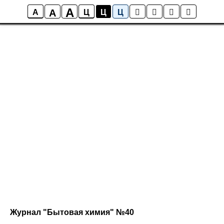
A
A
A
Ц
Ц
Ц
Журнал "Бытовая химия" №40