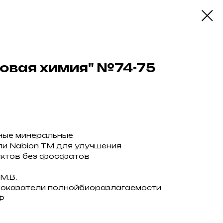
овая химия" №74-75
ные минеральные
и Nabion ТМ для улучшения
ктов без фосфатов
М.В.
показатели полнойбиоразлагаемости
Ф