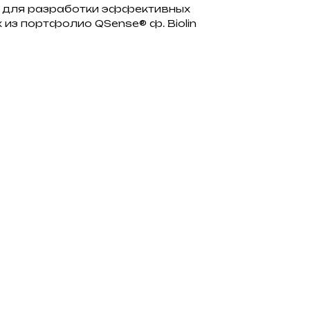
я для разработки эффективных
 из портфолио QSense® ф. Biolin