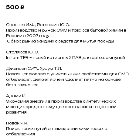
500
₽
Олонцев И.Ф., Ветошкин Ю.С.
Производство и рынок СМС и товаров бытовой химии в
России в 2007 году
Обзор рынка жидких средств для мытья посуды
Столяров Ю.Ю.
Inillam TFR – новый катионный ПАВ для автошампуней
Дженсен С.-Ф., Хусум Т.Л.
Новая целлюлаза с уникальными свойствами для СМС:
отбеливает, делает ярче и удаляет пятна на основе
бета-глюканов
Адами И.
Экономия энергии в производстве синтетических
моющих средств: текущее состояние и тенденции
развития
Новак Я.К.
Поиск новых путей оптимизации химического
отбеливания