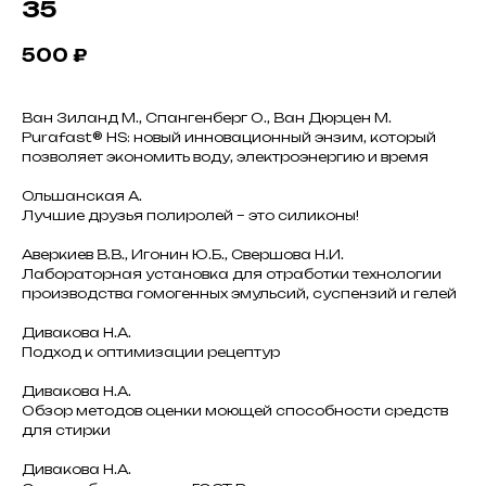
35
500
₽
Ван Зиланд М., Спангенберг О., Ван Дюрцен М.
Purafast® HS: новый инновационный энзим, который
позволяет экономить воду, электроэнергию и время
Ольшанская А.
Лучшие друзья полиролей – это силиконы!
Аверкиев В.В., Игонин Ю.Б., Свершова Н.И.
Лабораторная установка для отработки технологии
производства гомогенных эмульсий, суспензий и гелей
Дивакова Н.А.
Подход к оптимизации рецептур
Дивакова Н.А.
Обзор методов оценки моющей способности средств
для стирки
Дивакова Н.А.