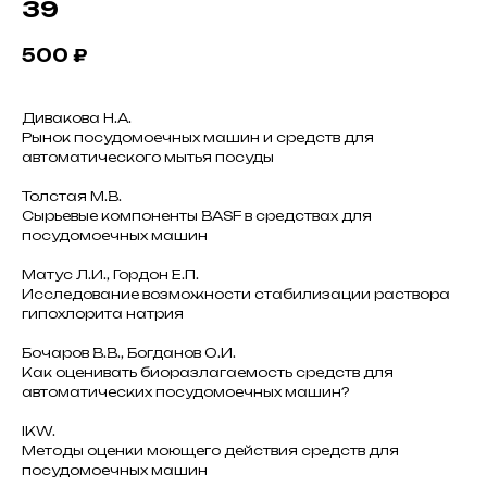
39
500
₽
Дивакова Н.А.
Рынок посудомоечных машин и средств для
автоматического мытья посуды
Толстая М.В.
Сырьевые компоненты BASF в средствах для
посудомоечных машин
Матус Л.И., Гордон Е.П.
Исследование возможности стабилизации раствора
гипохлорита натрия
Бочаров В.В., Богданов О.И.
Как оценивать биоразлагаемость средств для
автоматических посудомоечных машин?
IKW.
Методы оценки моющего действия средств для
посудомоечных машин