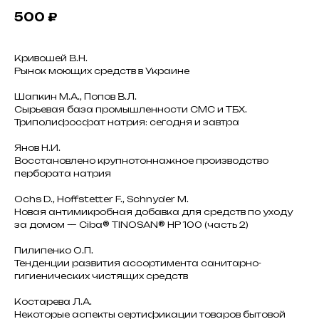
500
₽
Кривошей В.Н.
Рынок моющих средств в Украине
Шапкин М.А., Попов В.Л.
Сырьевая база промышленности СМС и ТБХ.
Триполифосфат натрия: сегодня и завтра
Янов Н.И.
Восстановлено крупнотоннажное производство
пербората натрия
Ochs D., Hoffstetter F., Schnyder M.
Новая антимикробная добавка для средств по уходу
за домом — Ciba® TINOSAN® HP 100 (часть 2)
Пилипенко О.П.
Тенденции развития ассортимента санитарно-
гигиенических чистящих средств
Костарева Л.А.
Некоторые аспекты сертификации товаров бытовой