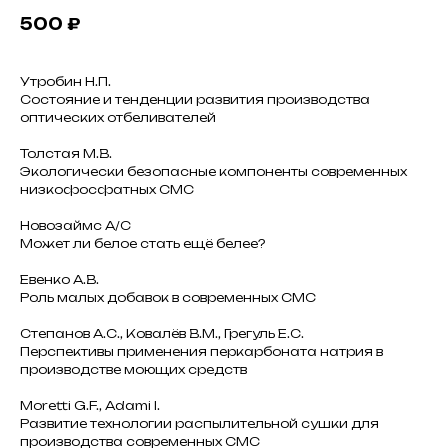
500
₽
Утробин Н.П.
Состояние и тенденции развития производства
оптических отбеливателей
Толстая М.В.
Экологически безопасные компоненты современных
низкофосфатных СМС
Новозаймс А/С
Может ли белое стать ещё белее?
Евенко А.В.
Роль малых добавок в современных СМС
Степанов А.С., Ковалёв В.М., Грегуль Е.С.
Перспективы применения перкарбоната натрия в
производстве моющих средств
Moretti G.F., Adami I.
Развитие технологии распылительной сушки для
производства современных СМС